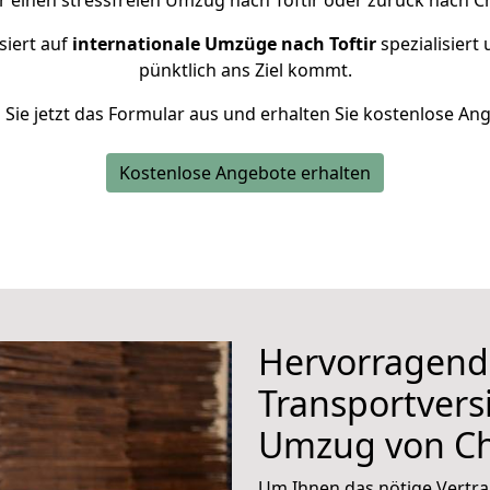
r einen stressfreien Umzug nach Toftir oder zurück nach C
siert auf
internationale Umzüge nach Toftir
spezialisiert 
pünktlich ans Ziel kommt.
n Sie jetzt das Formular aus und erhalten Sie kostenlose An
Kostenlose Angebote erhalten
Hervorragend
Transportvers
Umzug von C
Um Ihnen das nötige Vertra