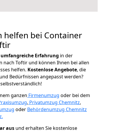
 helfen bei Container
tir
r
umfangreiche Erfahrung
in der
nach Toftir und können Ihnen bei allen
sses helfen.
K
ostenlose Angebote
, die
und Bedürfnissen angepasst werden?
 selbstverständlich!
einem ganzen
Firmenumzug
oder bei dem
Praxisumzug
,
Privatumzug Chemnitz
,
numzug
oder
Behördenumzug Chemnitz
z.
lar aus
und erhalten Sie kostenlose