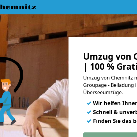
hemnitz
Umzug von C
| 100 % Gra
Umzug von Chemnitz nac
Groupage - Beiladung i
Überseeumzüge.
✓
Wir helfen Ihne
✓
Schnell & unverb
✓
Finden Sie das 