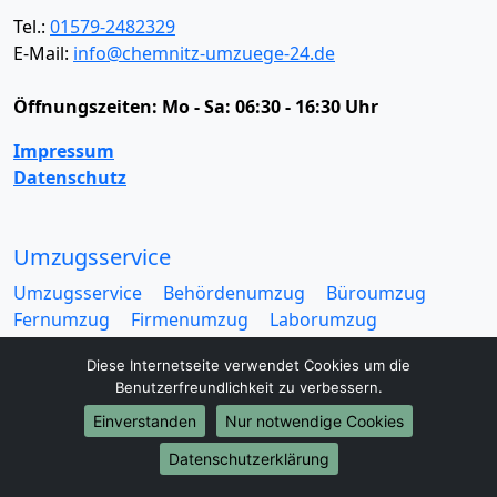
Tel.:
01579-2482329
E-Mail:
info@chemnitz-umzuege-24.de
Öffnungszeiten:
Mo - Sa: 06:30 - 16:30 Uhr
Impressum
Datenschutz
Umzugsservice
Umzugsservice
Behördenumzug
Büroumzug
Fernumzug
Firmenumzug
Laborumzug
Mini Umzug
Praxisumzug
Privatumzug
Diese Internetseite verwendet Cookies um die
Seniorenumzug
Studentenumzug
Beiladung
Benutzerfreundlichkeit zu verbessern.
Entrümpelung
Halteverbotszone
Klaviertransport
Einverstanden
Nur notwendige Cookies
Möbellift
Haushaltsauflösung
Möbeltaxi
Möbelmitfahrzentrale
Umzugskartons
Datenschutzerklärung