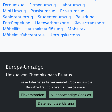
Fernumzug
Firmenumzug
Laborumzug
Mini Umzug
Praxisumzug
Privatumzug
Seniorenumzug
Studentenumzug
Beiladung
Entrümpelung
Halteverbotszone
Klaviertransport
Möbellift
Haushaltsauflösung
Möbeltaxi
Möbelmitfahrzentrale
Umzugskartons
Europa-Umzüge
Umzug von Chemnitz nach Belarus
Umzug von Chemnitz nach Belgien
Diese Internetseite verwendet Cookies um die
Umzug von Chemnitz nach Bulgarien
Benutzerfreundlichkeit zu verbessern.
Umzug von Chemnitz nach Dänemark
Einverstanden
Nur notwendige Cookies
Umzug von Chemnitz nach England
Datenschutzerklärung
Umzug von Chemnitz nach Portugal
Umzug von Chemnitz nach Bosnien