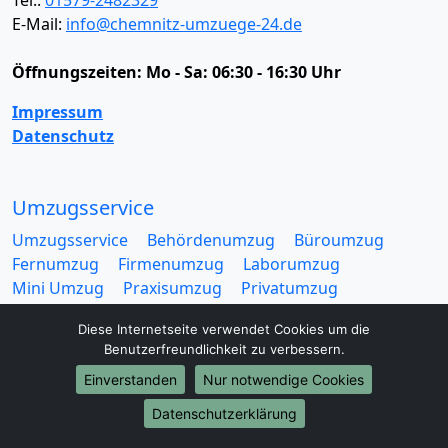
E-Mail:
info@chemnitz-umzuege-24.de
Öffnungszeiten:
Mo - Sa: 06:30 - 16:30 Uhr
Impressum
Datenschutz
Umzugsservice
Umzugsservice
Behördenumzug
Büroumzug
Fernumzug
Firmenumzug
Laborumzug
Mini Umzug
Praxisumzug
Privatumzug
Seniorenumzug
Studentenumzug
Beiladung
Diese Internetseite verwendet Cookies um die
Entrümpelung
Halteverbotszone
Klaviertransport
Benutzerfreundlichkeit zu verbessern.
Möbellift
Haushaltsauflösung
Möbeltaxi
Einverstanden
Nur notwendige Cookies
Möbelmitfahrzentrale
Umzugskartons
Datenschutzerklärung