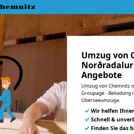
hemnitz
Umzug von 
Norðradalur 
Angebote
Umzug von Chemnitz na
Groupage - Beiladung i
Überseeumzüge.
✓
Wir helfen Ihne
✓
Schnell & unverb
✓
Finden Sie das 