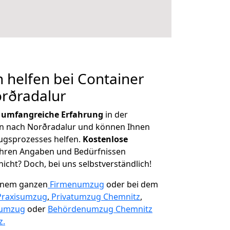
 helfen bei Container
orðradalur
r
umfangreiche Erfahrung
in der
 nach Norðradalur und können Ihnen
ugsprozesses helfen.
K
ostenlose
 Ihren Angaben und Bedürfnissen
icht? Doch, bei uns selbstverständlich!
einem ganzen
Firmenumzug
oder bei dem
Praxisumzug
,
Privatumzug Chemnitz
,
numzug
oder
Behördenumzug Chemnitz
z.