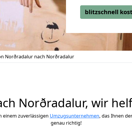
blitzschnell ko
n Norðradalur nach Norðradalur
h Norðradalur, wir hel
h einem zuverlässigen
Umzugsunternehmen
, das Ihnen de
genau richtig!