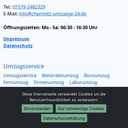
Tel.:
01579-2482329
E-Mail:
info@chemnitz-umzuege-24.de
Öffnungszeiten:
Mo - Sa: 06:30 - 16:30 Uhr
Impressum
Datenschutz
Umzugsservice
Umzugsservice
Behördenumzug
Büroumzug
Fernumzug
Firmenumzug
Laborumzug
Mini Umzug
Praxisumzug
Privatumzug
Diese Internetseite verwendet Cookies um die
Seniorenumzug
Studentenumzug
Beiladung
Benutzerfreundlichkeit zu verbessern.
Entrümpelung
Halteverbotszone
Klaviertransport
Einverstanden
Nur notwendige Cookies
Möbellift
Haushaltsauflösung
Möbeltaxi
Möbelmitfahrzentrale
Umzugskartons
Datenschutzerklärung