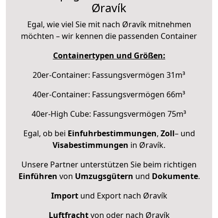
Øravík
Egal, wie viel Sie mit nach Øravík mitnehmen
möchten – wir kennen die passenden Container
Containertypen und Größen:
20er-Container: Fassungsvermögen 31m³
40er-Container: Fassungsvermögen 66m³
40er-High Cube: Fassungsvermögen 75m³
Egal, ob bei
Einfuhrbestimmungen
,
Zoll
– und
Visabestimmungen
in Øravík.
Unsere Partner unterstützen Sie beim richtigen
Einführen
von
Umzugsgütern
und
Dokumente
.
Import
und Export nach Øravík
Luftfracht
von oder nach Øravík