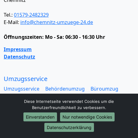
Tel.:
01579-2482329
E-Mail:
info@chemnitz-umzuege-24.de
Öffnungszeiten:
Mo - Sa: 06:30 - 16:30 Uhr
Impressum
Datenschutz
Umzugsservice
Umzugsservice
Behördenumzug
Büroumzug
Fernumzug
Firmenumzug
Laborumzug
Diese Internetseite verwendet Cookies um die
Mini Umzug
Praxisumzug
Privatumzug
Benutzerfreundlichkeit zu verbessern.
Seniorenumzug
Studentenumzug
Beiladung
Einverstanden
Nur notwendige Cookies
Entrümpelung
Halteverbotszone
Klaviertransport
Möbellift
Haushaltsauflösung
Möbeltaxi
Datenschutzerklärung
Möbelmitfahrzentrale
Umzugskartons