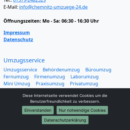
E-Mail:
info@chemnitz-umzuege-24.de
Öffnungszeiten:
Mo - Sa: 06:30 - 16:30 Uhr
Impressum
Datenschutz
Umzugsservice
Umzugsservice
Behördenumzug
Büroumzug
Fernumzug
Firmenumzug
Laborumzug
Mini Umzug
Praxisumzug
Privatumzug
Seniorenumzug
Studentenumzug
Beiladung
Diese Internetseite verwendet Cookies um die
Entrümpelung
Halteverbotszone
Klaviertransport
Benutzerfreundlichkeit zu verbessern.
Möbellift
Haushaltsauflösung
Möbeltaxi
Einverstanden
Nur notwendige Cookies
Möbelmitfahrzentrale
Umzugskartons
Datenschutzerklärung