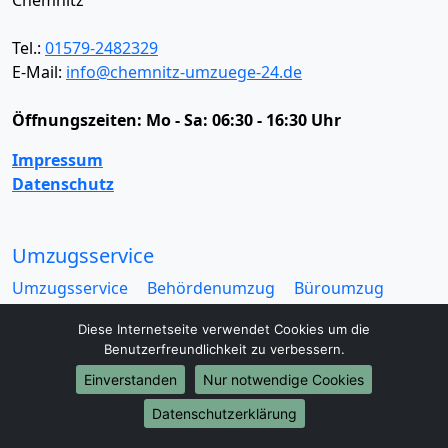
Tel.:
01579-2482329
E-Mail:
info@chemnitz-umzuege-24.de
Öffnungszeiten:
Mo - Sa: 06:30 - 16:30 Uhr
Impressum
Datenschutz
Umzugsservice
Umzugsservice
Behördenumzug
Büroumzug
Fernumzug
Firmenumzug
Laborumzug
Diese Internetseite verwendet Cookies um die
Mini Umzug
Praxisumzug
Privatumzug
Benutzerfreundlichkeit zu verbessern.
Seniorenumzug
Studentenumzug
Beiladung
Einverstanden
Nur notwendige Cookies
Entrümpelung
Halteverbotszone
Klaviertransport
Möbellift
Haushaltsauflösung
Möbeltaxi
Datenschutzerklärung
Möbelmitfahrzentrale
Umzugskartons