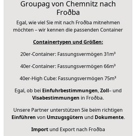
Groupag von Chemnitz nach
Froðba
Egal, wie viel Sie mit nach Froðba mitnehmen
möchten – wir kennen die passenden Container
Containertypen und Größen:
20er-Container: Fassungsvermögen 31m³
40er-Container: Fassungsvermögen 66m³
40er-High Cube: Fassungsvermögen 75m³
Egal, ob bei
Einfuhrbestimmungen
,
Zoll
– und
Visabestimmungen
in Froðba.
Unsere Partner unterstützen Sie beim richtigen
Einführen
von
Umzugsgütern
und
Dokumente
.
Import
und Export nach Froðba