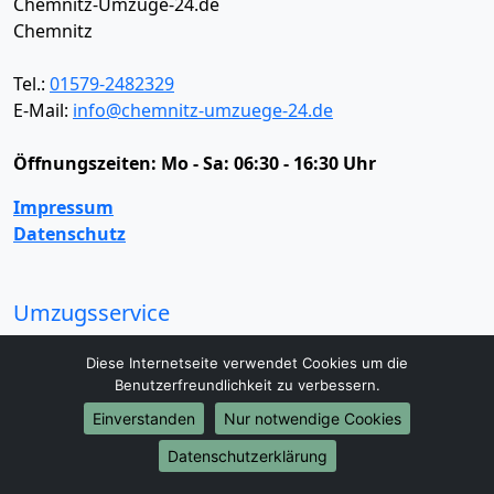
Chemnitz-Umzüge-24.de
Chemnitz
Tel.:
01579-2482329
E-Mail:
info@chemnitz-umzuege-24.de
Öffnungszeiten:
Mo - Sa: 06:30 - 16:30 Uhr
Impressum
Datenschutz
Umzugsservice
Umzugsservice
Behördenumzug
Büroumzug
Diese Internetseite verwendet Cookies um die
Fernumzug
Firmenumzug
Laborumzug
Benutzerfreundlichkeit zu verbessern.
Mini Umzug
Praxisumzug
Privatumzug
Einverstanden
Nur notwendige Cookies
Seniorenumzug
Studentenumzug
Beiladung
Entrümpelung
Halteverbotszone
Klaviertransport
Datenschutzerklärung
Möbellift
Haushaltsauflösung
Möbeltaxi