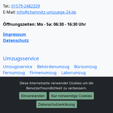
Tel.:
01579-2482329
E-Mail:
info@chemnitz-umzuege-24.de
Öffnungszeiten:
Mo - Sa: 06:30 - 16:30 Uhr
Impressum
Datenschutz
Umzugsservice
Umzugsservice
Behördenumzug
Büroumzug
Fernumzug
Firmenumzug
Laborumzug
Mini Umzug
Praxisumzug
Privatumzug
Diese Internetseite verwendet Cookies um die
Seniorenumzug
Studentenumzug
Beiladung
Benutzerfreundlichkeit zu verbessern.
Entrümpelung
Halteverbotszone
Klaviertransport
Einverstanden
Nur notwendige Cookies
Möbellift
Haushaltsauflösung
Möbeltaxi
Möbelmitfahrzentrale
Umzugskartons
Datenschutzerklärung