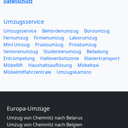
Datenschutz
Umzugsservice
Umzugsservice
Behördenumzug
Büroumzug
Fernumzug
Firmenumzug
Laborumzug
Mini Umzug
Praxisumzug
Privatumzug
Seniorenumzug
Studentenumzug
Beiladung
Entrümpelung
Halteverbotszone
Klaviertransport
Möbellift
Haushaltsauflösung
Möbeltaxi
Möbelmitfahrzentrale
Umzugskartons
Europa-Umzüge
Umzug von Chemnitz nach Belarus
Umzug von Chemnitz nach Belgien