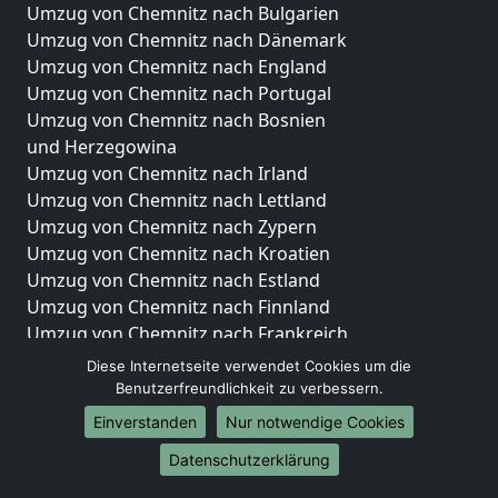
Umzug von Chemnitz nach Bulgarien
Umzug von Chemnitz nach Dänemark
Umzug von Chemnitz nach England
Umzug von Chemnitz nach Portugal
Umzug von Chemnitz nach Bosnien
und Herzegowina
Umzug von Chemnitz nach Irland
Umzug von Chemnitz nach Lettland
Umzug von Chemnitz nach Zypern
Umzug von Chemnitz nach Kroatien
Umzug von Chemnitz nach Estland
Umzug von Chemnitz nach Finnland
Umzug von Chemnitz nach Frankreich
Umzug von Chemnitz nach Griechenland
Diese Internetseite verwendet Cookies um die
Umzug von Chemnitz nach Italien
Benutzerfreundlichkeit zu verbessern.
Umzug von Chemnitz nach Liechtenstein
Einverstanden
Nur notwendige Cookies
Umzug von Chemnitz nach Luxemburg
Datenschutzerklärung
Umzug von Chemnitz nach Niederlande
Umzug von Chemnitz nach Norwegen