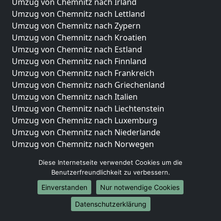
Umzug von Chemnitz nach Irland
Umzug von Chemnitz nach Lettland
Umzug von Chemnitz nach Zypern
Umzug von Chemnitz nach Kroatien
Umzug von Chemnitz nach Estland
Umzug von Chemnitz nach Finnland
Umzug von Chemnitz nach Frankreich
Umzug von Chemnitz nach Griechenland
Umzug von Chemnitz nach Italien
Umzug von Chemnitz nach Liechtenstein
Umzug von Chemnitz nach Luxemburg
Umzug von Chemnitz nach Niederlande
Umzug von Chemnitz nach Norwegen
Umzüge-Deutschlandweit
Diese Internetseite verwendet Cookies um die
Benutzerfreundlichkeit zu verbessern.
Umzug von Chemnitz nach Berlin
Einverstanden
Nur notwendige Cookies
Umzug von Chemnitz nach Hamburg
Umzug von Chemnitz nach München
Datenschutzerklärung
Umzug von Chemnitz nach Köln