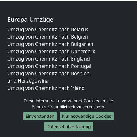
Europa-Umzüge
Umzug von Chemnitz nach Belarus
Umzug von Chemnitz nach Belgien
Umzug von Chemnitz nach Bulgarien
Umzug von Chemnitz nach Dänemark
Umzug von Chemnitz nach England
Umzug von Chemnitz nach Portugal
Umzug von Chemnitz nach Bosnien
und Herzegowina
Umzug von Chemnitz nach Irland
Umzug von Chemnitz nach Lettland
Diese Internetseite verwendet Cookies um die
Umzug von Chemnitz nach Zypern
Benutzerfreundlichkeit zu verbessern.
Umzug von Chemnitz nach Kroatien
Einverstanden
Nur notwendige Cookies
Umzug von Chemnitz nach Estland
Umzug von Chemnitz nach Finnland
Datenschutzerklärung
Umzug von Chemnitz nach Frankreich