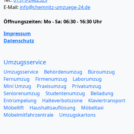
Tel.:
01579-2482329
E-Mail:
info@chemnitz-umzuege-24.de
Öffnungszeiten:
Mo - Sa: 06:30 - 16:30 Uhr
Impressum
Datenschutz
Umzugsservice
Umzugsservice
Behördenumzug
Büroumzug
Fernumzug
Firmenumzug
Laborumzug
Mini Umzug
Praxisumzug
Privatumzug
Seniorenumzug
Studentenumzug
Beiladung
Entrümpelung
Halteverbotszone
Klaviertransport
Möbellift
Haushaltsauflösung
Möbeltaxi
Möbelmitfahrzentrale
Umzugskartons