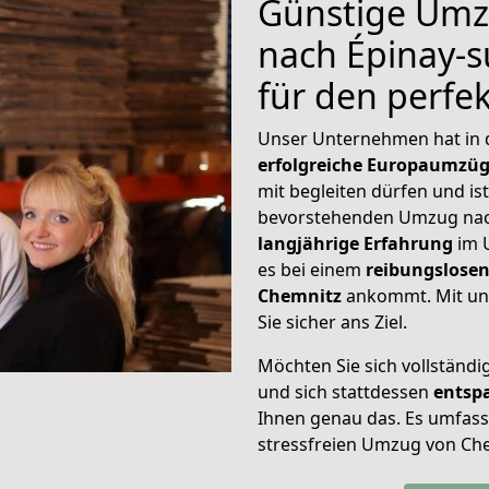
Günstige Umz
nach Épinay-su
für den perf
Unser Unternehmen hat in
erfolgreiche Europaumzü
mit begleiten dürfen und ist
bevorstehenden Umzug nach
langjährige Erfahrung
im 
es bei einem
reibungslosen
Chemnitz
ankommt. Mit un
Sie sicher ans Ziel.
Möchten Sie sich vollständ
und sich stattdessen
entsp
Ihnen genau das. Es umfasst 
stressfreien Umzug von Che