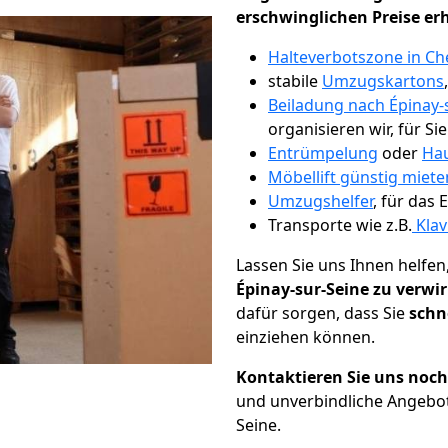
erschwinglichen Preise er
Halteverbotszone in Ch
stabile
Umzugskartons
Beiladung nach Épinay-
organisieren wir, für Si
Entrümpelung
oder
Hau
Möbellift günstig miete
Umzugshelfer
, für das
Transporte wie z.B.
Klav
Lassen Sie uns Ihnen helfen
Épinay-sur-Seine zu verwi
dafür sorgen, dass Sie
schn
einziehen können.
Kontaktieren Sie uns noc
und unverbindliche Angebot
Seine.