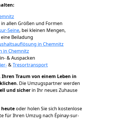
halten:
emnitz
, in allen Größen und Formen
sur-Seine
, bei kleinen Mengen,
e eine Beiladung
shaltsauflösung in Chemnitz
n in Chemnitz
 Ein- & Auspacken
ier-
&
Tresortransport
,
Ihren Traum von einem Leben in
rklichen
. Die Umzugspartner werden
ell und sicher
in Ihr neues Zuhause
h heute
oder holen Sie sich kostenlose
e für Ihren Umzug nach Épinay-sur-