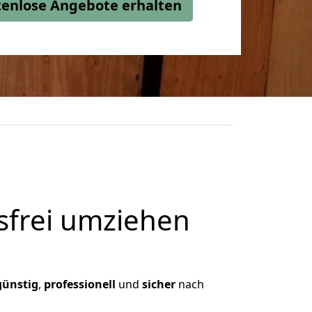
stenlose Angebote erhalten
frei umziehen
günstig
,
professionell
und
sicher
nach