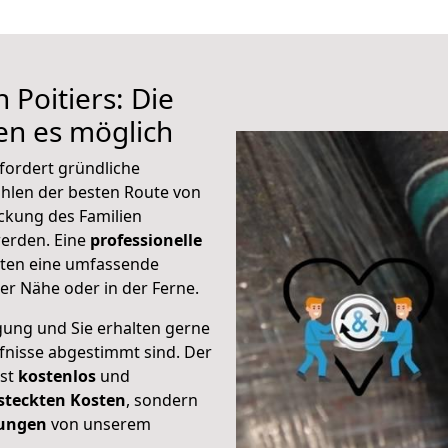
 Poitiers: Die
n es möglich
rfordert gründliche
hlen der besten Route von
ackung des Familien
 werden. Eine
professionelle
eten eine umfassende
er Nähe oder in der Ferne.
gung und Sie erhalten gerne
rfnisse abgestimmt sind. Der
ist
kostenlos
und
steckten Kosten
, sondern
tungen
von unserem