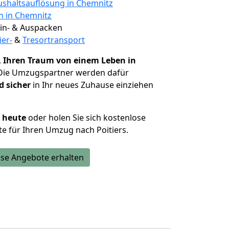
shaltsauflösung in Chemnitz
n in Chemnitz
 Ein- & Auspacken
ier-
&
Tresortransport
,
Ihren Traum von einem Leben in
 Die Umzugspartner werden dafür
d sicher
in Ihr neues Zuhause einziehen
h heute
oder holen Sie sich kostenlose
e für Ihren Umzug nach Poitiers.
se Angebote erhalten