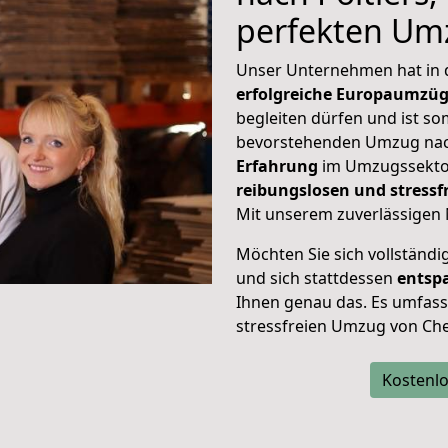
perfekten Um
Unser Unternehmen hat in
erfolgreiche Europaumzü
begleiten dürfen und ist so
bevorstehenden Umzug nach
Erfahrung
im Umzugssektor
reibungslosen und stress
Mit unserem zuverlässigen 
Möchten Sie sich vollständ
und sich stattdessen
entsp
Ihnen genau das. Es umfasst 
stressfreien Umzug von Che
Kostenlo