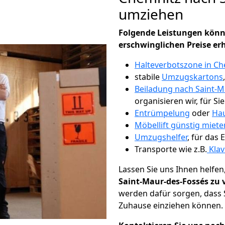
umziehen
Folgende Leistungen könn
erschwinglichen Preise er
Halteverbotszone in Ch
stabile
Umzugskartons
Beiladung nach Saint-M
organisieren wir, für Si
Entrümpelung
oder
Hau
Möbellift günstig miete
Umzugshelfer
, für das
Transporte wie z.B.
Klav
Lassen Sie uns Ihnen helfen
Saint-Maur-des-Fossés zu 
werden dafür sorgen, dass 
Zuhause einziehen können.