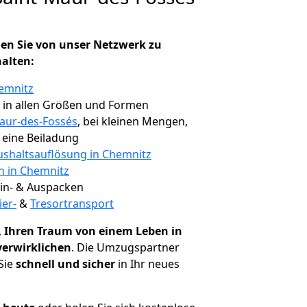
en Sie von unser Netzwerk zu
halten:
emnitz
, in allen Größen und Formen
aur-des-Fossés
, bei kleinen Mengen,
e eine Beiladung
shaltsauflösung in Chemnitz
n in Chemnitz
 Ein- & Auspacken
ier-
&
Tresortransport
,
Ihren Traum von einem Leben in
verwirklichen
. Die Umzugspartner
Sie
schnell und sicher
in Ihr neues