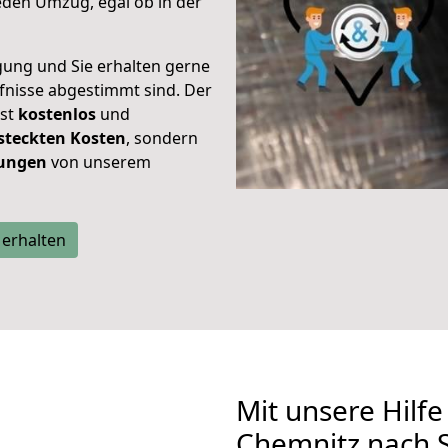
eden Umzug, egal ob in der
gung und Sie erhalten gerne
rfnisse abgestimmt sind. Der
ist
kostenlos
und
steckten Kosten
, sondern
tungen
von unserem
 erhalten
Mit unsere Hilfe
Chemnitz nach 