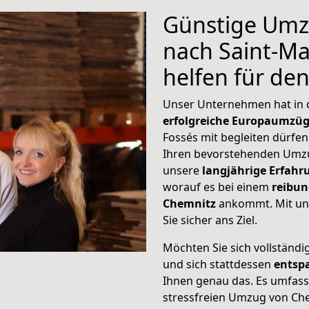
Günstige Umz
nach Saint-Ma
helfen für de
Unser Unternehmen hat in
erfolgreiche Europaumzü
Fossés mit begleiten dürfen
Ihren bevorstehenden Umzu
unsere
langjährige Erfahr
worauf es bei einem
reibun
Chemnitz
ankommt. Mit un
Sie sicher ans Ziel.
Möchten Sie sich vollständ
und sich stattdessen
entsp
Ihnen genau das. Es umfasst 
stressfreien Umzug von Ch