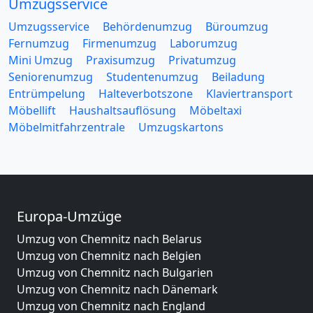
Umzugsservice
Umzugsservice
Behördenumzug
Büroumzug
Fernumzug
Firmenumzug
Laborumzug
Mini Umzug
Praxisumzug
Privatumzug
Seniorenumzug
Studentenumzug
Beiladung
Entrümpelung
Halteverbotszone
Klaviertransport
Möbellift
Haushaltsauflösung
Möbeltaxi
Möbelmitfahrzentrale
Umzugskartons
Europa-Umzüge
Umzug von Chemnitz nach Belarus
Umzug von Chemnitz nach Belgien
Umzug von Chemnitz nach Bulgarien
Umzug von Chemnitz nach Dänemark
Umzug von Chemnitz nach England