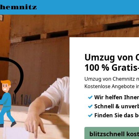
hemnitz
Umzug von C
100 % Grati
Umzug von Chemnitz n
Kostenlose Angebote in
✓
Wir helfen Ihne
✓
Schnell & unverb
✓
Finden Sie das 
blitzschnell ko