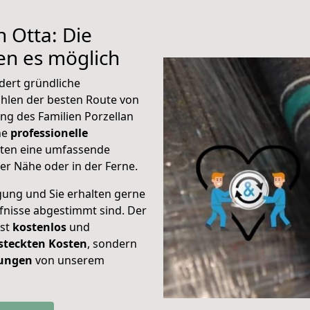
 Otta: Die
n es möglich
dert gründliche
hlen der besten Route von
ng des Familien Porzellan
ine
professionelle
eten eine umfassende
er Nähe oder in der Ferne.
gung und Sie erhalten gerne
rfnisse abgestimmt sind. Der
ist
kostenlos
und
steckten Kosten
, sondern
tungen
von unserem