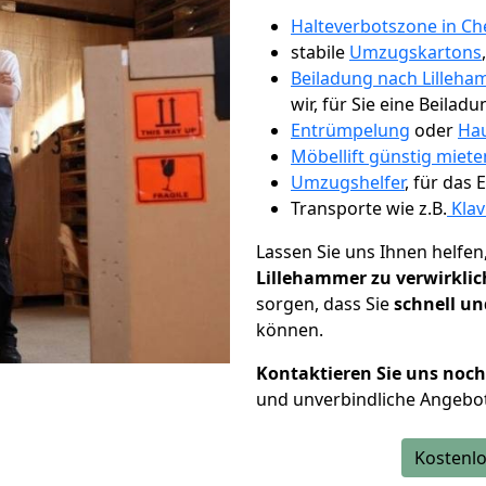
Halteverbotszone in Ch
stabile
Umzugskartons
Beiladung nach Lilleha
wir, für Sie eine Beiladu
Entrümpelung
oder
Hau
Möbellift günstig miete
Umzugshelfer
, für das
Transporte wie z.B.
Klav
Lassen Sie uns Ihnen helfen
Lillehammer zu verwirkli
sorgen, dass Sie
schnell un
können.
Kontaktieren Sie uns noc
und unverbindliche Angebot
Kostenlo