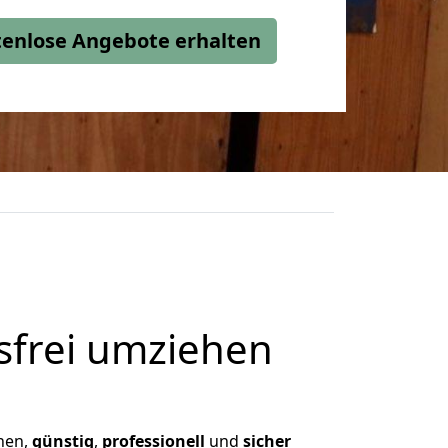
stenlose Angebote erhalten
frei umziehen
hnen,
günstig
,
professionell
und
sicher