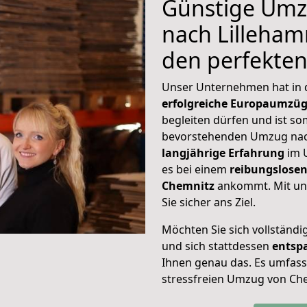
Günstige Umz
nach Lillehamm
den perfekte
Unser Unternehmen hat in
erfolgreiche Europaumzü
begleiten dürfen und ist so
bevorstehenden Umzug nach
langjährige Erfahrung
im 
es bei einem
reibungslosen
Chemnitz
ankommt. Mit un
Sie sicher ans Ziel.
Möchten Sie sich vollständ
und sich stattdessen
entsp
Ihnen genau das. Es umfasst 
stressfreien Umzug von Ch