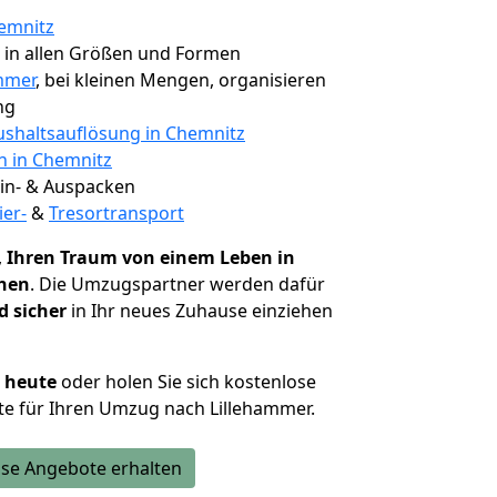
emnitz
, in allen Größen und Formen
mmer
, bei kleinen Mengen, organisieren
ng
shaltsauflösung in Chemnitz
n in Chemnitz
 Ein- & Auspacken
ier-
&
Tresortransport
,
Ihren Traum von einem Leben in
chen
. Die Umzugspartner werden dafür
d sicher
in Ihr neues Zuhause einziehen
h heute
oder holen Sie sich kostenlose
e für Ihren Umzug nach Lillehammer.
se Angebote erhalten