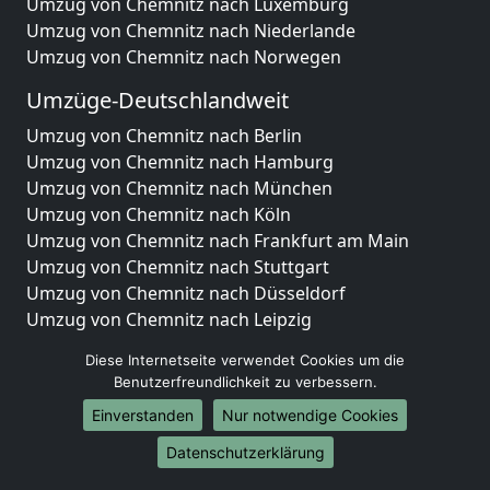
Umzug von Chemnitz nach Luxemburg
Umzug von Chemnitz nach Niederlande
Umzug von Chemnitz nach Norwegen
Umzüge-Deutschlandweit
Umzug von Chemnitz nach Berlin
Umzug von Chemnitz nach Hamburg
Umzug von Chemnitz nach München
Umzug von Chemnitz nach Köln
Umzug von Chemnitz nach Frankfurt am Main
Umzug von Chemnitz nach Stuttgart
Umzug von Chemnitz nach Düsseldorf
Umzug von Chemnitz nach Leipzig
Umzug von Chemnitz nach Dortmund
Diese Internetseite verwendet Cookies um die
Umzug von Chemnitz nach Essen
Benutzerfreundlichkeit zu verbessern.
Umzug von Chemnitz nach Bremen
Einverstanden
Nur notwendige Cookies
Umzug von Chemnitz nach Dresden
Umzug von Chemnitz nach Hannover
Datenschutzerklärung
Umzug von Chemnitz nach Nürnberg