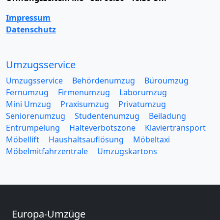
Impressum
Datenschutz
Umzugsservice
Umzugsservice
Behördenumzug
Büroumzug
Fernumzug
Firmenumzug
Laborumzug
Mini Umzug
Praxisumzug
Privatumzug
Seniorenumzug
Studentenumzug
Beiladung
Entrümpelung
Halteverbotszone
Klaviertransport
Möbellift
Haushaltsauflösung
Möbeltaxi
Möbelmitfahrzentrale
Umzugskartons
Europa-Umzüge