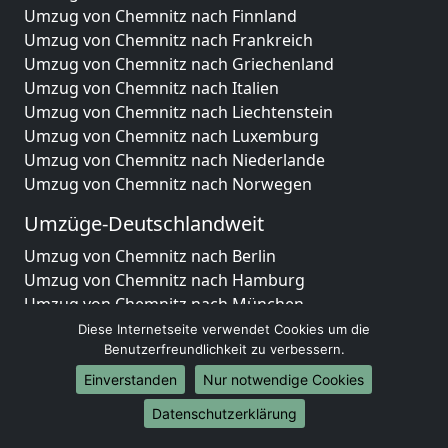
Umzug von Chemnitz nach Finnland
Umzug von Chemnitz nach Frankreich
Umzug von Chemnitz nach Griechenland
Umzug von Chemnitz nach Italien
Umzug von Chemnitz nach Liechtenstein
Umzug von Chemnitz nach Luxemburg
Umzug von Chemnitz nach Niederlande
Umzug von Chemnitz nach Norwegen
Umzüge-Deutschlandweit
Umzug von Chemnitz nach Berlin
Umzug von Chemnitz nach Hamburg
Umzug von Chemnitz nach München
Umzug von Chemnitz nach Köln
Diese Internetseite verwendet Cookies um die
Benutzerfreundlichkeit zu verbessern.
Umzug von Chemnitz nach Frankfurt am Main
Umzug von Chemnitz nach Stuttgart
Einverstanden
Nur notwendige Cookies
Umzug von Chemnitz nach Düsseldorf
Datenschutzerklärung
Umzug von Chemnitz nach Leipzig