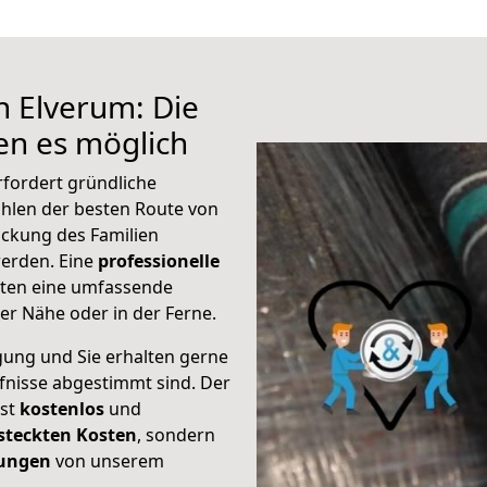
h Elverum: Die
n es möglich
rfordert gründliche
hlen der besten Route von
ackung des Familien
 werden. Eine
professionelle
eten eine umfassende
er Nähe oder in der Ferne.
gung und Sie erhalten gerne
rfnisse abgestimmt sind. Der
ist
kostenlos
und
steckten Kosten
, sondern
tungen
von unserem