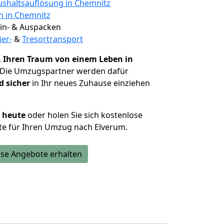
shaltsauflösung in Chemnitz
n in Chemnitz
 Ein- & Auspacken
ier-
&
Tresortransport
,
Ihren Traum von einem Leben in
 Die Umzugspartner werden dafür
d sicher
in Ihr neues Zuhause einziehen
h heute
oder holen Sie sich kostenlose
te für Ihren Umzug nach Elverum.
se Angebote erhalten