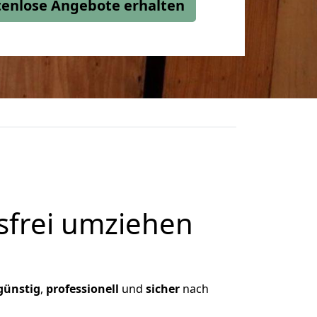
stenlose Angebote erhalten
frei umziehen
günstig
,
professionell
und
sicher
nach