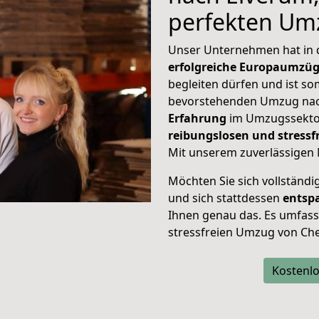
perfekten Um
Unser Unternehmen hat in
erfolgreiche Europaumzü
begleiten dürfen und ist so
bevorstehenden Umzug nac
Erfahrung
im Umzugssektor
reibungslosen und stress
Mit unserem zuverlässigen 
Möchten Sie sich vollständ
und sich stattdessen
entsp
Ihnen genau das. Es umfasst 
stressfreien Umzug von Ch
Kostenlo