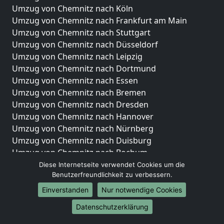
Umzug von Chemnitz nach Köln
Umzug von Chemnitz nach Frankfurt am Main
Umzug von Chemnitz nach Stuttgart
Umzug von Chemnitz nach Düsseldorf
Umzug von Chemnitz nach Leipzig
Umzug von Chemnitz nach Dortmund
Umzug von Chemnitz nach Essen
Umzug von Chemnitz nach Bremen
Umzug von Chemnitz nach Dresden
Umzug von Chemnitz nach Hannover
Umzug von Chemnitz nach Nürnberg
Umzug von Chemnitz nach Duisburg
Umzug von Chemnitz nach Bochum
Umzug von Chemnitz nach Wuppertal
Diese Internetseite verwendet Cookies um die
Benutzerfreundlichkeit zu verbessern.
Umzug von Chemnitz nach Bielefeld
Umzug von Chemnitz nach Bonn
Einverstanden
Nur notwendige Cookies
Umzug von Chemnitz nach Münster
Datenschutzerklärung
Internationale-Umzüge