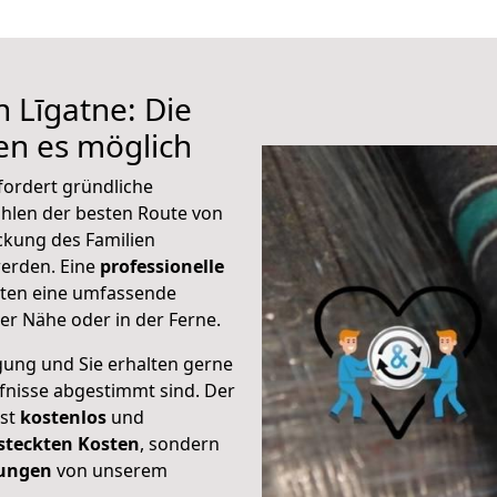
 Līgatne: Die
n es möglich
fordert gründliche
hlen der besten Route von
ckung des Familien
 werden. Eine
professionelle
eten eine umfassende
er Nähe oder in der Ferne.
gung und Sie erhalten gerne
rfnisse abgestimmt sind. Der
ist
kostenlos
und
steckten Kosten
, sondern
tungen
von unserem