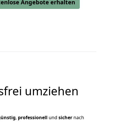
stenlose Angebote erhalten
frei umziehen
günstig
,
professionell
und
sicher
nach