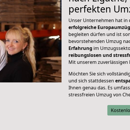
perfekten Um
Unser Unternehmen hat in
erfolgreiche Europaumzü
begleiten dürfen und ist so
bevorstehenden Umzug nac
Erfahrung
im Umzugssektor
reibungslosen und stress
Mit unserem zuverlässigen 
Möchten Sie sich vollständ
und sich stattdessen
entsp
Ihnen genau das. Es umfasst 
stressfreien Umzug von Che
Kostenlo