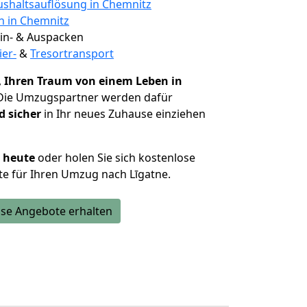
shaltsauflösung in Chemnitz
n in Chemnitz
 Ein- & Auspacken
ier-
&
Tresortransport
,
Ihren Traum von einem Leben in
 Die Umzugspartner werden dafür
d sicher
in Ihr neues Zuhause einziehen
h heute
oder holen Sie sich kostenlose
e für Ihren Umzug nach Līgatne.
se Angebote erhalten