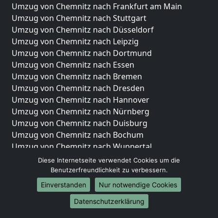
Umzug von Chemnitz nach Frankfurt am Main
Umzug von Chemnitz nach Stuttgart
Umzug von Chemnitz nach Düsseldorf
Umzug von Chemnitz nach Leipzig
Umzug von Chemnitz nach Dortmund
Umzug von Chemnitz nach Essen
Umzug von Chemnitz nach Bremen
Umzug von Chemnitz nach Dresden
Umzug von Chemnitz nach Hannover
Umzug von Chemnitz nach Nürnberg
Umzug von Chemnitz nach Duisburg
Umzug von Chemnitz nach Bochum
Umzug von Chemnitz nach Wuppertal
Umzug von Chemnitz nach Bielefeld
Diese Internetseite verwendet Cookies um die
Umzug von Chemnitz nach Bonn
Benutzerfreundlichkeit zu verbessern.
Umzug von Chemnitz nach Münster
Einverstanden
Nur notwendige Cookies
Internationale-Umzüge
Datenschutzerklärung
Umzug von Chemnitz nach Brasilien