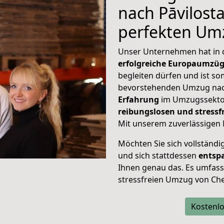
nach Pāvilosta
perfekten Um
Unser Unternehmen hat in
erfolgreiche Europaumzü
begleiten dürfen und ist so
bevorstehenden Umzug nach
Erfahrung
im Umzugssektor
reibungslosen und stress
Mit unserem zuverlässigen 
Möchten Sie sich vollständ
und sich stattdessen
entsp
Ihnen genau das. Es umfasst 
stressfreien Umzug von Che
Kostenlo