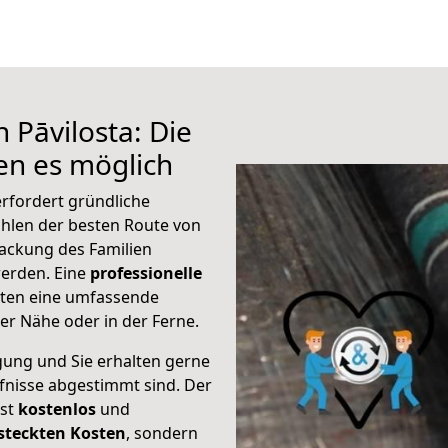
 Pāvilosta: Die
n es möglich
erfordert gründliche
hlen der besten Route von
packung des Familien
 werden. Eine
professionelle
eten eine umfassende
er Nähe oder in der Ferne.
gung und Sie erhalten gerne
rfnisse abgestimmt sind. Der
ist
kostenlos
und
steckten Kosten
, sondern