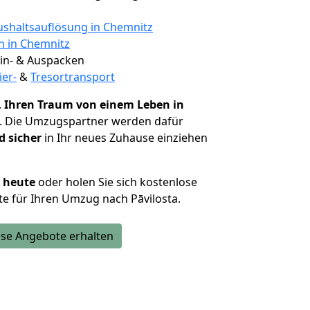
shaltsauflösung in Chemnitz
n in Chemnitz
 Ein- & Auspacken
ier-
&
Tresortransport
,
Ihren Traum von einem Leben in
. Die Umzugspartner werden dafür
d sicher
in Ihr neues Zuhause einziehen
h heute
oder holen Sie sich kostenlose
e für Ihren Umzug nach Pāvilosta.
se Angebote erhalten