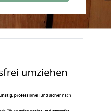
frei umziehen
ünstig
,
professionell
und
sicher
nach