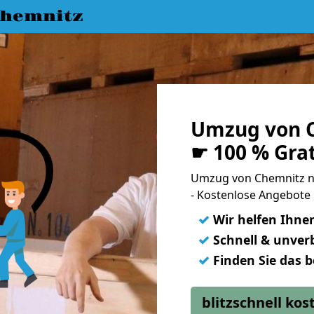
hemnitz
Umzug von C
☛ 100 % Gra
Umzug von Chemnitz n
- Kostenlose Angebote 
✓
Wir helfen Ihne
✓
Schnell & unverb
✓
Finden Sie das 
blitzschnell ko