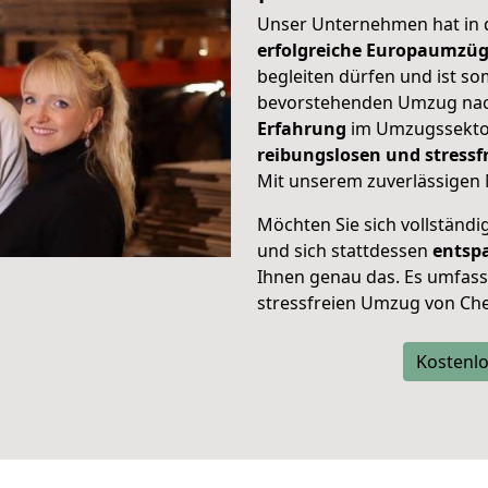
Unser Unternehmen hat in
erfolgreiche Europaumzü
begleiten dürfen und ist so
bevorstehenden Umzug nac
Erfahrung
im Umzugssektor
reibungslosen und stress
Mit unserem zuverlässigen 
Möchten Sie sich vollständ
und sich stattdessen
entsp
Ihnen genau das. Es umfasst 
stressfreien Umzug von Che
Kostenlo