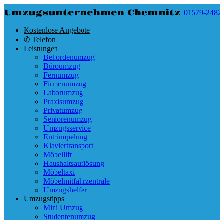
Umzugsunternehmen Chemnitz
01579-248
Kostenlose Angebote
✆ Telefon
Leistungen
Behördenumzug
Büroumzug
Fernumzug
Firmenumzug
Laborumzug
Praxisumzug
Privatumzug
Seniorenumzug
Umzugsservice
Entrümpelung
Klaviertransport
Möbellift
Haushaltsauflösung
Möbeltaxi
Möbelmitfahrzentrale
Umzugshelfer
Umzugstipps
Mini Umzug
Studentenumzug