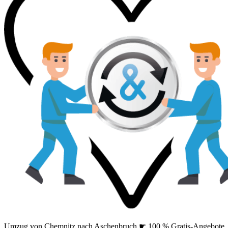
Umzug von Chemnitz nach Aschenbruch ☛ 100 % Gratis-Angebote