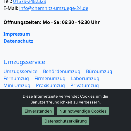
Tel.:
01579-2482329
E-Mail:
info@chemnitz-umzuege-24.de
Öffnungszeiten:
Mo - Sa: 06:30 - 16:30 Uhr
Impressum
Datenschutz
Umzugsservice
Umzugsservice
Behördenumzug
Büroumzug
Fernumzug
Firmenumzug
Laborumzug
Mini Umzug
Praxisumzug
Privatumzug
Seniorenumzug
Studentenumzug
Beiladung
Diese Internetseite verwendet Cookies um die
Entrümpelung
Halteverbotszone
Klaviertransport
Benutzerfreundlichkeit zu verbessern.
Möbellift
Haushaltsauflösung
Möbeltaxi
Einverstanden
Nur notwendige Cookies
Möbelmitfahrzentrale
Umzugskartons
Datenschutzerklärung