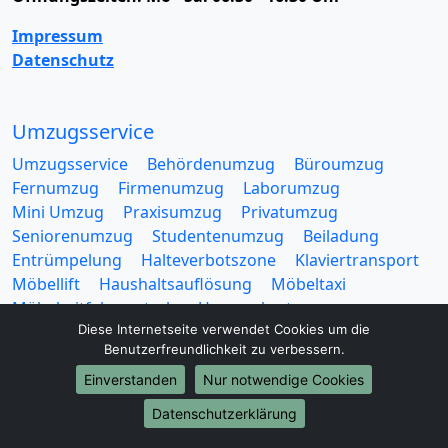
Impressum
Datenschutz
Umzugsservice
Umzugsservice
Behördenumzug
Büroumzug
Fernumzug
Firmenumzug
Laborumzug
Mini Umzug
Praxisumzug
Privatumzug
Seniorenumzug
Studentenumzug
Beiladung
Entrümpelung
Halteverbotszone
Klaviertransport
Möbellift
Haushaltsauflösung
Möbeltaxi
Möbelmitfahrzentrale
Umzugskartons
Diese Internetseite verwendet Cookies um die
Benutzerfreundlichkeit zu verbessern.
Einverstanden
Nur notwendige Cookies
Datenschutzerklärung
Europa-Umzüge