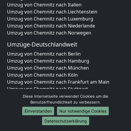
Umzug von Chemnitz nach Italien
Umzug von Chemnitz nach Liechtenstein
Umzug von Chemnitz nach Luxemburg
Umzug von Chemnitz nach Niederlande
Umzug von Chemnitz nach Norwegen
Umzüge-Deutschlandweit
Umzug von Chemnitz nach Berlin
Umzug von Chemnitz nach Hamburg
Umzug von Chemnitz nach München
Umzug von Chemnitz nach Köln
Umzug von Chemnitz nach Frankfurt am Main
Umzug von Chemnitz nach Stuttgart
Umzug von Chemnitz nach Düsseldorf
Diese Internetseite verwendet Cookies um die
Benutzerfreundlichkeit zu verbessern.
Umzug von Chemnitz nach Leipzig
Umzug von Chemnitz nach Dortmund
Einverstanden
Nur notwendige Cookies
Umzug von Chemnitz nach Essen
Datenschutzerklärung
Umzug von Chemnitz nach Bremen