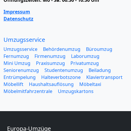
Öffnungszeiten:
Mo - Sa: 06:30 - 16:30 Uhr
Impressum
Datenschutz
Umzugsservice
Umzugsservice
Behördenumzug
Büroumzug
Fernumzug
Firmenumzug
Laborumzug
Mini Umzug
Praxisumzug
Privatumzug
Seniorenumzug
Studentenumzug
Beiladung
Entrümpelung
Halteverbotszone
Klaviertransport
Möbellift
Haushaltsauflösung
Möbeltaxi
Möbelmitfahrzentrale
Umzugskartons
Europa-Umzüge