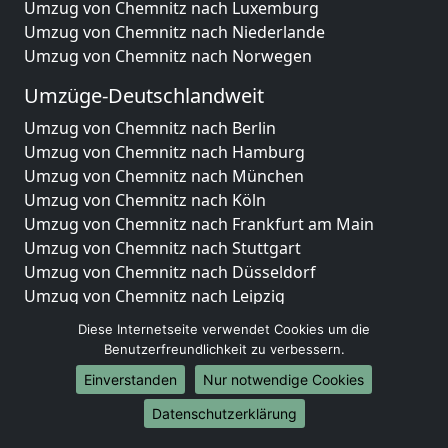
Umzug von Chemnitz nach Luxemburg
Umzug von Chemnitz nach Niederlande
Umzug von Chemnitz nach Norwegen
Umzüge-Deutschlandweit
Umzug von Chemnitz nach Berlin
Umzug von Chemnitz nach Hamburg
Umzug von Chemnitz nach München
Umzug von Chemnitz nach Köln
Umzug von Chemnitz nach Frankfurt am Main
Umzug von Chemnitz nach Stuttgart
Umzug von Chemnitz nach Düsseldorf
Umzug von Chemnitz nach Leipzig
Umzug von Chemnitz nach Dortmund
Diese Internetseite verwendet Cookies um die
Umzug von Chemnitz nach Essen
Benutzerfreundlichkeit zu verbessern.
Umzug von Chemnitz nach Bremen
Einverstanden
Nur notwendige Cookies
Umzug von Chemnitz nach Dresden
Datenschutzerklärung
Umzug von Chemnitz nach Hannover
Umzug von Chemnitz nach Nürnberg