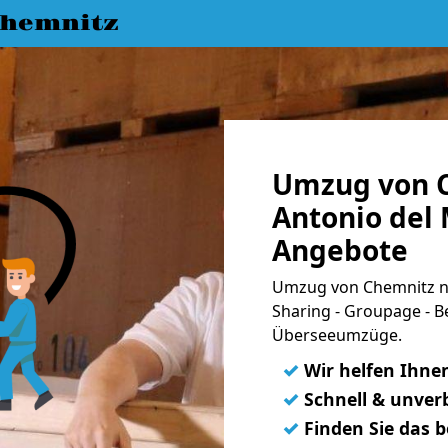
hemnitz
Umzug von C
Antonio del 
Angebote
Umzug von Chemnitz na
Sharing - Groupage - B
Überseeumzüge.
✓
Wir helfen Ihne
✓
Schnell & unverb
✓
Finden Sie das 