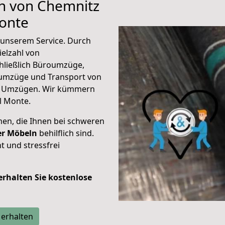
en von Chemnitz
Monte
unserem Service. Durch
elzahl von
hließlich Büroumzüge,
umzüge und Transport von
n Umzügen. Wir kümmern
l Monte.
men, die Ihnen bei schweren
der Möbeln
behilflich sind.
t und stressfrei
 erhalten Sie kostenlose
 erhalten