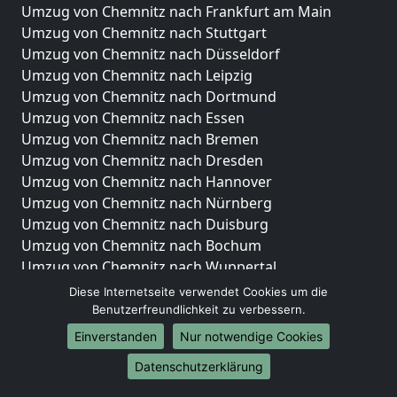
Umzug von Chemnitz nach Frankfurt am Main
Umzug von Chemnitz nach Stuttgart
Umzug von Chemnitz nach Düsseldorf
Umzug von Chemnitz nach Leipzig
Umzug von Chemnitz nach Dortmund
Umzug von Chemnitz nach Essen
Umzug von Chemnitz nach Bremen
Umzug von Chemnitz nach Dresden
Umzug von Chemnitz nach Hannover
Umzug von Chemnitz nach Nürnberg
Umzug von Chemnitz nach Duisburg
Umzug von Chemnitz nach Bochum
Umzug von Chemnitz nach Wuppertal
Umzug von Chemnitz nach Bielefeld
Diese Internetseite verwendet Cookies um die
Umzug von Chemnitz nach Bonn
Benutzerfreundlichkeit zu verbessern.
Umzug von Chemnitz nach Münster
Einverstanden
Nur notwendige Cookies
Internationale-Umzüge
Datenschutzerklärung
Umzug von Chemnitz nach Brasilien