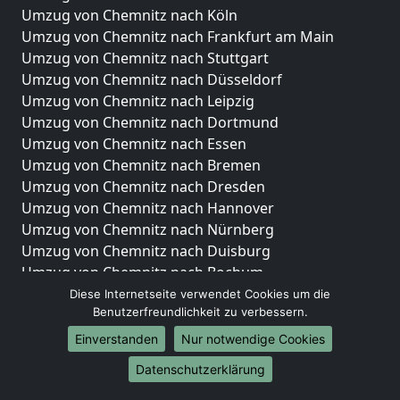
Umzug von Chemnitz nach Köln
Umzug von Chemnitz nach Frankfurt am Main
Umzug von Chemnitz nach Stuttgart
Umzug von Chemnitz nach Düsseldorf
Umzug von Chemnitz nach Leipzig
Umzug von Chemnitz nach Dortmund
Umzug von Chemnitz nach Essen
Umzug von Chemnitz nach Bremen
Umzug von Chemnitz nach Dresden
Umzug von Chemnitz nach Hannover
Umzug von Chemnitz nach Nürnberg
Umzug von Chemnitz nach Duisburg
Umzug von Chemnitz nach Bochum
Umzug von Chemnitz nach Wuppertal
Diese Internetseite verwendet Cookies um die
Benutzerfreundlichkeit zu verbessern.
Umzug von Chemnitz nach Bielefeld
Umzug von Chemnitz nach Bonn
Einverstanden
Nur notwendige Cookies
Umzug von Chemnitz nach Münster
Datenschutzerklärung
Internationale-Umzüge