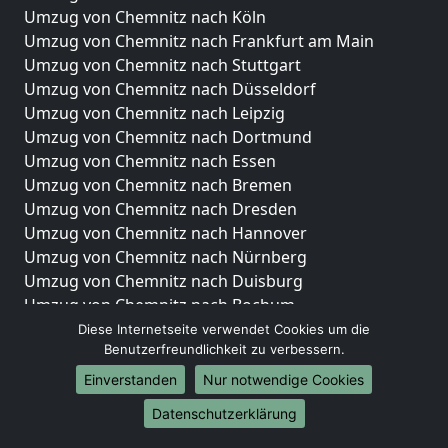
Umzug von Chemnitz nach Köln
Umzug von Chemnitz nach Frankfurt am Main
Umzug von Chemnitz nach Stuttgart
Umzug von Chemnitz nach Düsseldorf
Umzug von Chemnitz nach Leipzig
Umzug von Chemnitz nach Dortmund
Umzug von Chemnitz nach Essen
Umzug von Chemnitz nach Bremen
Umzug von Chemnitz nach Dresden
Umzug von Chemnitz nach Hannover
Umzug von Chemnitz nach Nürnberg
Umzug von Chemnitz nach Duisburg
Umzug von Chemnitz nach Bochum
Umzug von Chemnitz nach Wuppertal
Diese Internetseite verwendet Cookies um die
Benutzerfreundlichkeit zu verbessern.
Umzug von Chemnitz nach Bielefeld
Umzug von Chemnitz nach Bonn
Einverstanden
Nur notwendige Cookies
Umzug von Chemnitz nach Münster
Datenschutzerklärung
Internationale-Umzüge