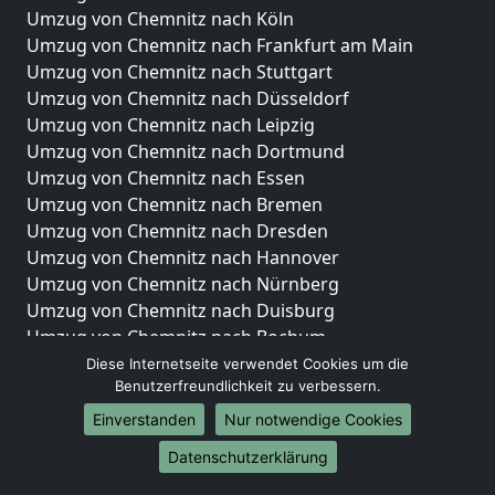
Umzug von Chemnitz nach Köln
Umzug von Chemnitz nach Frankfurt am Main
Umzug von Chemnitz nach Stuttgart
Umzug von Chemnitz nach Düsseldorf
Umzug von Chemnitz nach Leipzig
Umzug von Chemnitz nach Dortmund
Umzug von Chemnitz nach Essen
Umzug von Chemnitz nach Bremen
Umzug von Chemnitz nach Dresden
Umzug von Chemnitz nach Hannover
Umzug von Chemnitz nach Nürnberg
Umzug von Chemnitz nach Duisburg
Umzug von Chemnitz nach Bochum
Umzug von Chemnitz nach Wuppertal
Diese Internetseite verwendet Cookies um die
Benutzerfreundlichkeit zu verbessern.
Umzug von Chemnitz nach Bielefeld
Umzug von Chemnitz nach Bonn
Einverstanden
Nur notwendige Cookies
Umzug von Chemnitz nach Münster
Datenschutzerklärung
Internationale-Umzüge