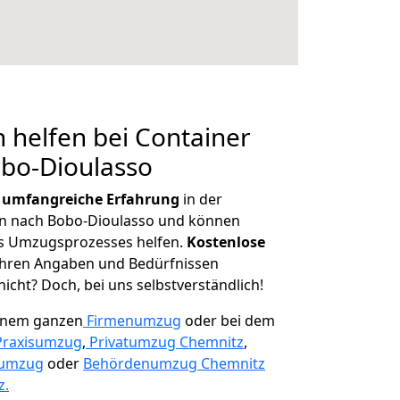
 helfen bei Container
obo-Dioulasso
r
umfangreiche Erfahrung
in der
 nach Bobo-Dioulasso und können
es Umzugsprozesses helfen.
K
ostenlose
 Ihren Angaben und Bedürfnissen
icht? Doch, bei uns selbstverständlich!
einem ganzen
Firmenumzug
oder bei dem
Praxisumzug
,
Privatumzug Chemnitz
,
numzug
oder
Behördenumzug Chemnitz
z.