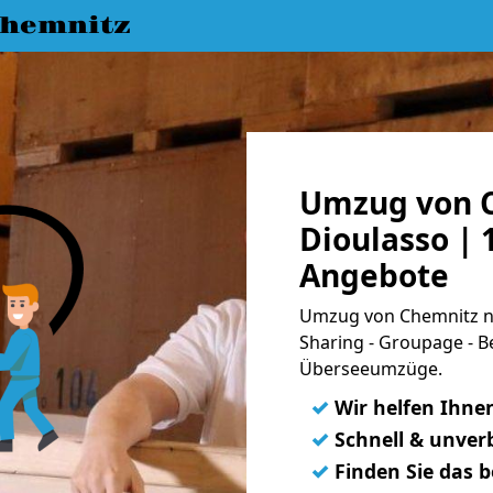
hemnitz
Umzug von C
Dioulasso | 
Angebote
Umzug von Chemnitz na
Sharing - Groupage - B
Überseeumzüge.
✓
Wir helfen Ihne
✓
Schnell & unverb
✓
Finden Sie das 