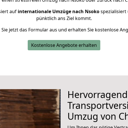
r einen stressfreien Umzug nach Nsoko oder zurück nach C
iert auf
internationale Umzüge nach Nsoko
spezialisiert
pünktlich ans Ziel kommt.
n Sie jetzt das Formular aus und erhalten Sie kostenlose An
Kostenlose Angebote erhalten
Hervorragend
Transportvers
Umzug von C
Um Ihnen das nötige Vertra