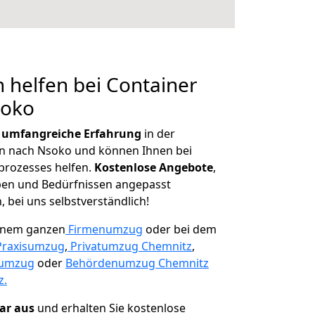
 helfen bei Container
soko
r
umfangreiche Erfahrung
in der
 nach Nsoko und können Ihnen bei
prozesses helfen.
K
ostenlose Angebote
,
ben und Bedürfnissen angepasst
 bei uns selbstverständlich!
einem ganzen
Firmenumzug
oder bei dem
Praxisumzug
,
Privatumzug Chemnitz
,
numzug
oder
Behördenumzug Chemnitz
z.
lar aus
und erhalten Sie kostenlose