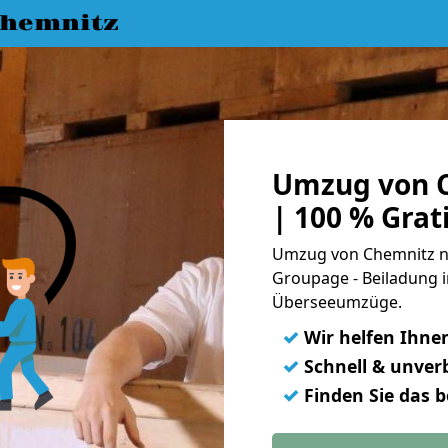
hemnitz
Umzug von 
| 100 % Gra
Umzug von Chemnitz na
Groupage - Beiladung i
Überseeumzüge.
✓
Wir helfen Ihne
✓
Schnell & unverb
✓
Finden Sie das 