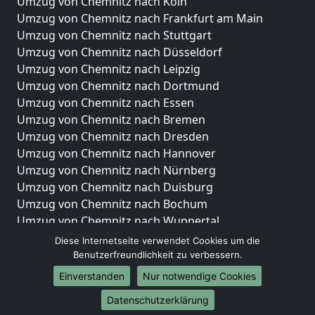
Umzug von Chemnitz nach Köln
Umzug von Chemnitz nach Frankfurt am Main
Umzug von Chemnitz nach Stuttgart
Umzug von Chemnitz nach Düsseldorf
Umzug von Chemnitz nach Leipzig
Umzug von Chemnitz nach Dortmund
Umzug von Chemnitz nach Essen
Umzug von Chemnitz nach Bremen
Umzug von Chemnitz nach Dresden
Umzug von Chemnitz nach Hannover
Umzug von Chemnitz nach Nürnberg
Umzug von Chemnitz nach Duisburg
Umzug von Chemnitz nach Bochum
Umzug von Chemnitz nach Wuppertal
Umzug von Chemnitz nach Bielefeld
Diese Internetseite verwendet Cookies um die
Umzug von Chemnitz nach Bonn
Benutzerfreundlichkeit zu verbessern.
Umzug von Chemnitz nach Münster
Einverstanden
Nur notwendige Cookies
Internationale-Umzüge
Datenschutzerklärung