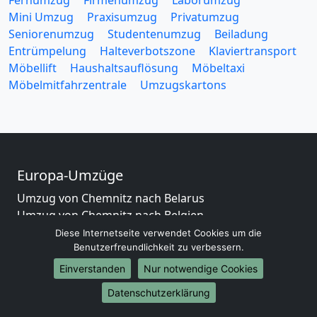
Fernumzug
Firmenumzug
Laborumzug
Mini Umzug
Praxisumzug
Privatumzug
Seniorenumzug
Studentenumzug
Beiladung
Entrümpelung
Halteverbotszone
Klaviertransport
Möbellift
Haushaltsauflösung
Möbeltaxi
Möbelmitfahrzentrale
Umzugskartons
Europa-Umzüge
Umzug von Chemnitz nach Belarus
Umzug von Chemnitz nach Belgien
Umzug von Chemnitz nach Bulgarien
Diese Internetseite verwendet Cookies um die
Benutzerfreundlichkeit zu verbessern.
Umzug von Chemnitz nach Dänemark
Umzug von Chemnitz nach England
Einverstanden
Nur notwendige Cookies
Umzug von Chemnitz nach Portugal
Datenschutzerklärung
Umzug von Chemnitz nach Bosnien