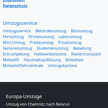
Impressum
Datenschutz
Umzugsservice
Umzugsservice
Behördenumzug
Büroumzug
Fernumzug
Firmenumzug
Laborumzug
Mini Umzug
Praxisumzug
Privatumzug
Seniorenumzug
Studentenumzug
Beiladung
Entrümpelung
Halteverbotszone
Klaviertransport
Möbellift
Haushaltsauflösung
Möbeltaxi
Möbelmitfahrzentrale
Umzugskartons
Europa-Umzüge
Umzug von Chemnitz nach Belarus