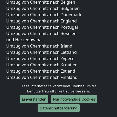
Umzug von Chemnitz nach Belgien
Umzug von Chemnitz nach Bulgarien
Umzug von Chemnitz nach Dänemark
Umzug von Chemnitz nach England
Umzug von Chemnitz nach Portugal
Umzug von Chemnitz nach Bosnien
und Herzegowina
Umzug von Chemnitz nach Irland
Umzug von Chemnitz nach Lettland
Umzug von Chemnitz nach Zypern
Umzug von Chemnitz nach Kroatien
Umzug von Chemnitz nach Estland
Umzug von Chemnitz nach Finnland
Umzug von Chemnitz nach Frankreich
Diese Internetseite verwendet Cookies um die
Umzug von Chemnitz nach Griechenland
Benutzerfreundlichkeit zu verbessern.
Umzug von Chemnitz nach Italien
Einverstanden
Nur notwendige Cookies
Umzug von Chemnitz nach Liechtenstein
Datenschutzerklärung
Umzug von Chemnitz nach Luxemburg
Umzug von Chemnitz nach Niederlande