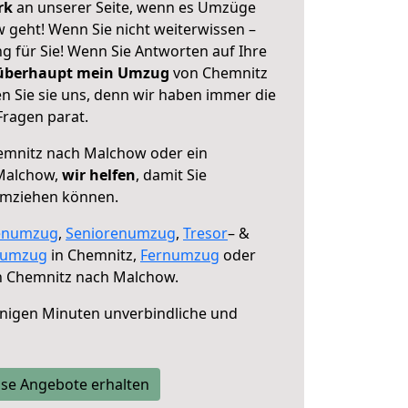
erk
an unserer Seite, wenn es Umzüge
geht! Wenn Sie nicht weiterwissen –
ng für Sie! Wenn Sie Antworten auf Ihre
 überhaupt mein Umzug
von Chemnitz
 Sie sie uns, denn wir haben immer die
Fragen parat.
mnitz nach Malchow oder ein
Malchow,
wir helfen
, damit Sie
umziehen können.
enumzug
,
Seniorenumzug
,
Tresor
– &
numzug
in Chemnitz,
Fernumzug
oder
 Chemnitz nach Malchow.
nigen Minuten unverbindliche und
se Angebote erhalten