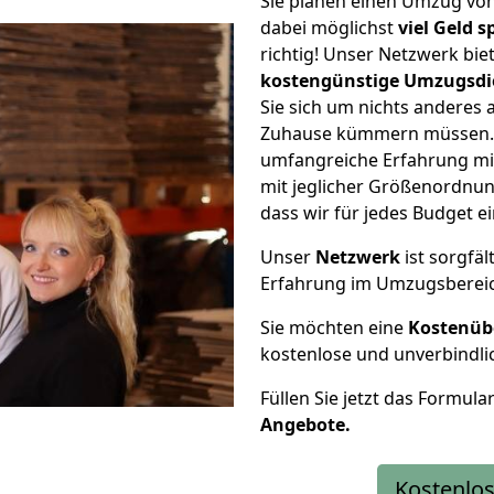
Sie planen einen Umzug v
dabei möglichst
viel Geld 
richtig! Unser Netzwerk bi
kostengünstige Umzugsdi
Sie sich um nichts anderes 
Zuhause kümmern müssen. W
umfangreiche Erfahrung m
mit jeglicher Größenordnun
dass wir für jedes Budget 
Unser
Netzwerk
ist sorgfäl
Erfahrung im Umzugsberei
Sie möchten eine
Kostenüb
kostenlose und unverbindli
Füllen Sie jetzt das Formula
Angebote.
Kostenlos