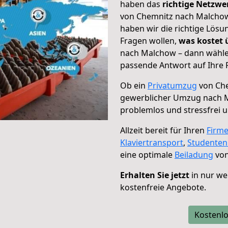
haben das
richtige Netzw
von Chemnitz nach Malchow 
haben wir die richtige Lösu
Fragen wollen,
was kostet
nach Malchow – dann wählen
passende Antwort auf Ihre 
Ob ein
Privatumzug
von Che
gewerblicher Umzug nach 
problemlos und stressfrei 
Allzeit bereit für Ihren
Firm
Klaviertransport
,
Studente
eine optimale
Beiladung
von
Erhalten Sie jetzt
in nur we
kostenfreie Angebote.
Kostenlo