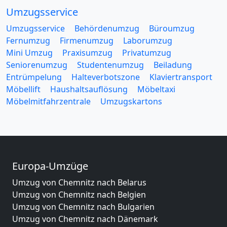
Umzugsservice
Umzugsservice
Behördenumzug
Büroumzug
Fernumzug
Firmenumzug
Laborumzug
Mini Umzug
Praxisumzug
Privatumzug
Seniorenumzug
Studentenumzug
Beiladung
Entrümpelung
Halteverbotszone
Klaviertransport
Möbellift
Haushaltsauflösung
Möbeltaxi
Möbelmitfahrzentrale
Umzugskartons
Europa-Umzüge
Umzug von Chemnitz nach Belarus
Umzug von Chemnitz nach Belgien
Umzug von Chemnitz nach Bulgarien
Umzug von Chemnitz nach Dänemark