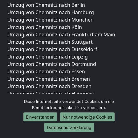
Umzug von Chemnitz nach Berlin
Umzug von Chemnitz nach Hamburg
Umzug von Chemnitz nach München
Umzug von Chemnitz nach Köln
Umzug von Chemnitz nach Frankfurt am Main
Umzug von Chemnitz nach Stuttgart
Umzug von Chemnitz nach Düsseldorf
Umzug von Chemnitz nach Leipzig
Umzug von Chemnitz nach Dortmund
Umzug von Chemnitz nach Essen
Umzug von Chemnitz nach Bremen
Umzug von Chemnitz nach Dresden
Umzug von Chemnitz nach Hannover
Umzug von Chemnitz nach Nürnberg
Diese Internetseite verwendet Cookies um die
Benutzerfreundlichkeit zu verbessern.
Umzug von Chemnitz nach Duisburg
Umzug von Chemnitz nach Bochum
Einverstanden
Nur notwendige Cookies
Umzug von Chemnitz nach Wuppertal
Datenschutzerklärung
Umzug von Chemnitz nach Bielefeld