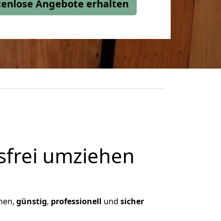
stenlose Angebote erhalten
frei umziehen
hnen,
günstig
,
professionell
und
sicher