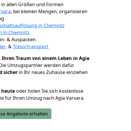
, in allen Größen und Formen
rvara
, bei kleinen Mengen, organisieren
ng
shaltsauflösung in Chemnitz
n in Chemnitz
 Ein- & Auspacken
ier-
&
Tresortransport
,
Ihren Traum von einem Leben in Agia
 Die Umzugspartner werden dafür
d sicher
in Ihr neues Zuhause einziehen
h heute
oder holen Sie sich kostenlose
e für Ihren Umzug nach Agia Varvara.
se Angebote erhalten