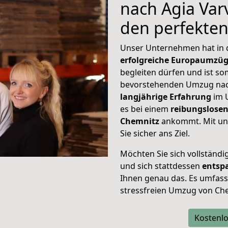
nach Agia Varv
den perfekte
Unser Unternehmen hat in
erfolgreiche Europaumzü
begleiten dürfen und ist so
bevorstehenden Umzug nach
langjährige Erfahrung
im 
es bei einem
reibungslosen
Chemnitz
ankommt. Mit un
Sie sicher ans Ziel.
Möchten Sie sich vollständ
und sich stattdessen
entsp
Ihnen genau das. Es umfasst 
stressfreien Umzug von Che
Kostenlo