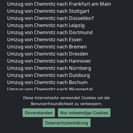
Umzug von Chemnitz nach Frankfurt am Main
Umzug von Chemnitz nach Stuttgart
Umzug von Chemnitz nach Düsseldorf
Umzug von Chemnitz nach Leipzig
Umzug von Chemnitz nach Dortmund
Umzug von Chemnitz nach Essen
Umzug von Chemnitz nach Bremen
Umzug von Chemnitz nach Dresden
Umzug von Chemnitz nach Hannover
Umzug von Chemnitz nach Nürnberg
Umzug von Chemnitz nach Duisburg
Umzug von Chemnitz nach Bochum
Umzug von Chemnitz nach Wuppertal
Umzug von Chemnitz nach Bielefeld
Diese Internetseite verwendet Cookies um die
Umzug von Chemnitz nach Bonn
Benutzerfreundlichkeit zu verbessern.
Umzug von Chemnitz nach Münster
Einverstanden
Nur notwendige Cookies
Internationale-Umzüge
Datenschutzerklärung
Umzug von Chemnitz nach Brasilien