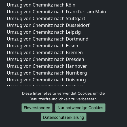
Umzug von Chemnitz nach Köln
Umzug von Chemnitz nach Frankfurt am Main
Umzug von Chemnitz nach Stuttgart
Umzug von Chemnitz nach Düsseldorf
Umzug von Chemnitz nach Leipzig
Umzug von Chemnitz nach Dortmund
Umzug von Chemnitz nach Essen
Umzug von Chemnitz nach Bremen
Umzug von Chemnitz nach Dresden
Umzug von Chemnitz nach Hannover
Umzug von Chemnitz nach Nürnberg
Umzug von Chemnitz nach Duisburg
Umzug von Chemnitz nach Bochum
Umzug von Chemnitz nach Wuppertal
Diese Internetseite verwendet Cookies um die
Benutzerfreundlichkeit zu verbessern.
Umzug von Chemnitz nach Bielefeld
Umzug von Chemnitz nach Bonn
Einverstanden
Nur notwendige Cookies
Umzug von Chemnitz nach Münster
Datenschutzerklärung
Internationale-Umzüge