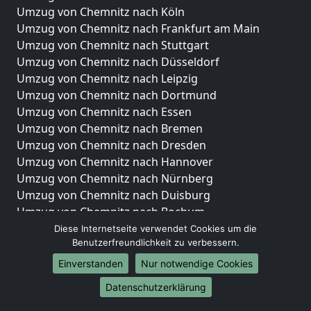
Umzug von Chemnitz nach Köln
Umzug von Chemnitz nach Frankfurt am Main
Umzug von Chemnitz nach Stuttgart
Umzug von Chemnitz nach Düsseldorf
Umzug von Chemnitz nach Leipzig
Umzug von Chemnitz nach Dortmund
Umzug von Chemnitz nach Essen
Umzug von Chemnitz nach Bremen
Umzug von Chemnitz nach Dresden
Umzug von Chemnitz nach Hannover
Umzug von Chemnitz nach Nürnberg
Umzug von Chemnitz nach Duisburg
Umzug von Chemnitz nach Bochum
Umzug von Chemnitz nach Wuppertal
Diese Internetseite verwendet Cookies um die
Benutzerfreundlichkeit zu verbessern.
Umzug von Chemnitz nach Bielefeld
Umzug von Chemnitz nach Bonn
Einverstanden
Nur notwendige Cookies
Umzug von Chemnitz nach Münster
Datenschutzerklärung
Internationale-Umzüge