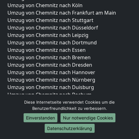
Umzug von Chemnitz nach Köln
Umzug von Chemnitz nach Frankfurt am Main
Umzug von Chemnitz nach Stuttgart
Umzug von Chemnitz nach Düsseldorf
Umzug von Chemnitz nach Leipzig
Umzug von Chemnitz nach Dortmund
Umzug von Chemnitz nach Essen
Umzug von Chemnitz nach Bremen
Umzug von Chemnitz nach Dresden
Umzug von Chemnitz nach Hannover
Umzug von Chemnitz nach Nürnberg
Umzug von Chemnitz nach Duisburg
Umzug von Chemnitz nach Bochum
Umzug von Chemnitz nach Wuppertal
Diese Internetseite verwendet Cookies um die
Benutzerfreundlichkeit zu verbessern.
Umzug von Chemnitz nach Bielefeld
Umzug von Chemnitz nach Bonn
Einverstanden
Nur notwendige Cookies
Umzug von Chemnitz nach Münster
Datenschutzerklärung
Internationale-Umzüge